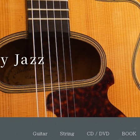
y Jazz
Guitar
String
CD / DVD
BOOK