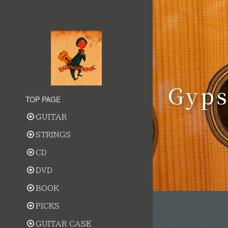
Gyps
TOP PAGE
GUITAR
STRINGS
CD
DVD
BOOK
PICKS
GUITAR CASE