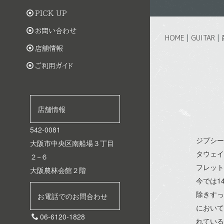
PICK UP
お問い合わせ
HOME
|
GUITAR
|
店舗情報
ご利用ガイド
店舗情報
542-0081
ジプシー
大阪市中央区南船場３丁目
タウェイ
２−６
フレット
大阪農林会館２階
今では1
除きすっ
お電話でのお問合わせ
において
06-6120-1828
れている