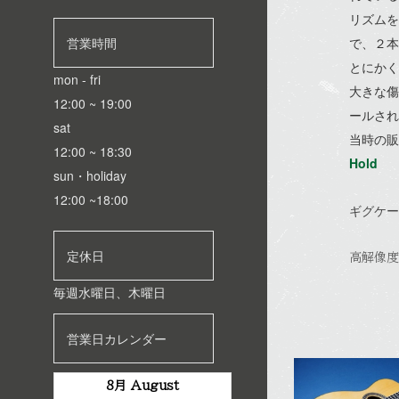
リズムを
で、２本
営業時間
とにかく
mon - fri
大きな傷
12:00 ~ 19:00
ールされ
sat
当時の販
12:00 ~ 18:30
Hold
sun・holiday
12:00 ~18:00
ギグケー
定休日
高解像度
毎週水曜日、
木曜日
営業日カレンダー
8月 August